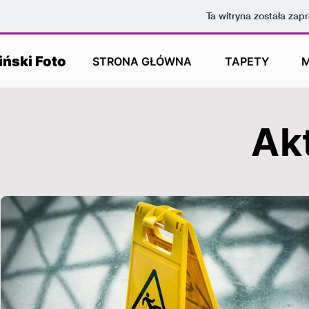
Ta witryna została za
ński Foto
STRONA GŁÓWNA
TAPETY
Ak